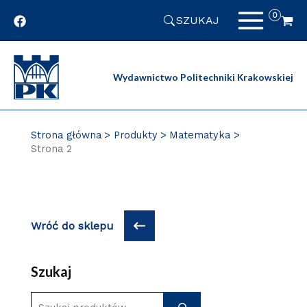
Przejdź
SZUKAJ
do
zawartości
strony
Wydawnictwo Politechniki Krakowskiej
Strona główna
Produkty
Matematyka
Strona 2
Wróć do sklepu
Szukaj
S