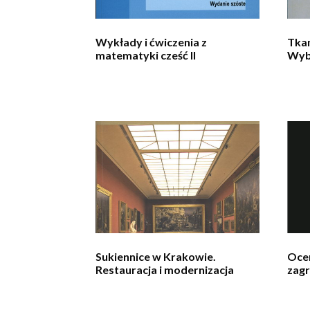
Wykłady i ćwiczenia z
Tkan
matematyki cześć II
Wyb
Sukiennice w Krakowie.
Ocen
Restauracja i modernizacja
zag