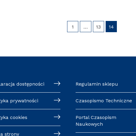
1
…
13
14
laracja dostępności
Regulamin sklepu
tyka prywatności
Czasopismo Techniczne
tyka cookies
Portal Czasopism
Naukowych
a strony