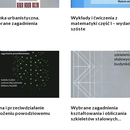
ka urbanistyczna.
Wykłady i ćwiczenia z
rane zagadnienia
matematyki część I – wydan
szóste
a i przeciwdziałanie
Wybrane zagadnienia
rożeniu powodziowemu
kształtowania i obliczania
szkieletów stalowych
budynków