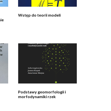
Wstęp do teorii modeli
ie
Podstawy geomorfologii i
morfodynamiki rzek