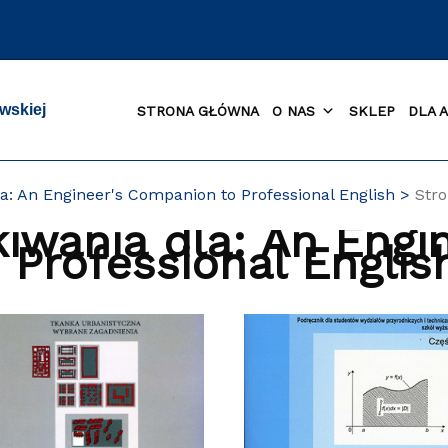
wskiej
STRONA GŁÓWNA
O NAS
SKLEP
DLA 
a: An Engineer's Companion to Professional English
Stro
iwania dla:
An Engin
Professional Englis