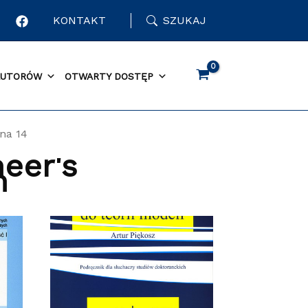
KONTAKT
SZUKAJ
AUTORÓW
OTWARTY DOSTĘP
na 14
eer's
h