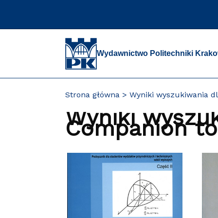
Przejdź
do
zawartości
strony
Wydawnictwo Politechniki Krako
Strona główna
Wyniki wyszukiwania dl
Wyniki wyszuk
Companion to 