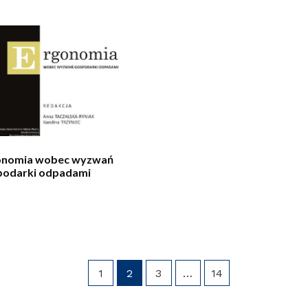
onomia wobec wyzwań
podarki odpadami
1
2
3
…
14