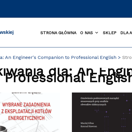
wskiej
STRONA GŁÓWNA
O NAS
SKLEP
DLA 
a: An Engineer's Companion to Professional English
Stro
iwania dla:
An Engin
Professional Englis