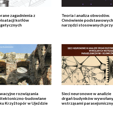
rane zagadnienia z
Teoria i analiza obwodów.
loatacji kotłów
Omówienie podstawowyc
rgetycznych
narzędzi stosowanych przy
analizie obwodów
elektrycznych
wacyjne rozwiązania
Sieci neuronowe w analizie
hitektoniczno-budowlane
drgań budynków wywołan
ku Krzyżtopór w Ujeździe
wstrząsami parasejsmiczny
sejsmicznymi