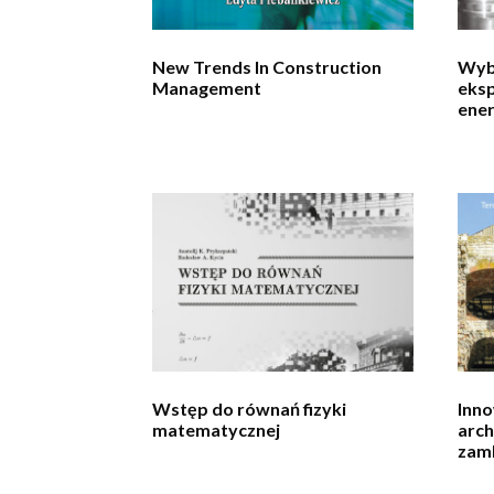
New Trends In Construction
Wyb
Management
eksp
ene
Wstęp do równań fizyki
Inno
matematycznej
arc
zam