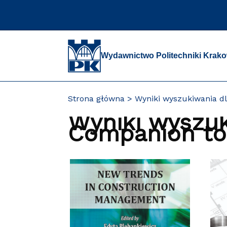
Przejdź
do
zawartości
strony
Wydawnictwo Politechniki Krako
Strona główna
Wyniki wyszukiwania dl
Wyniki wyszuk
Companion to 