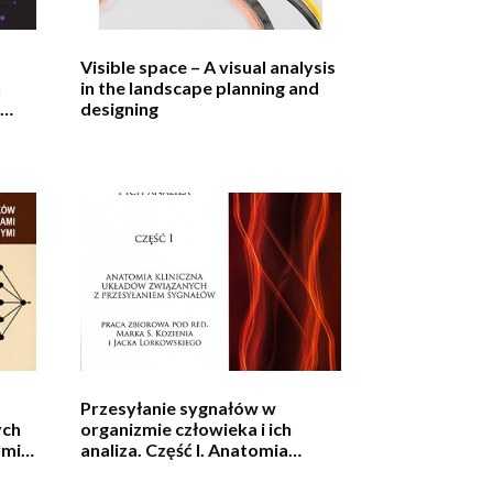
Visible space – A visual analysis
h
in the landscape planning and
designing
Przesyłanie sygnałów w
ych
organizmie człowieka i ich
mi i
analiza. Część I. Anatomia
kliniczna układów związanych z
przesyłaniem sygnałów