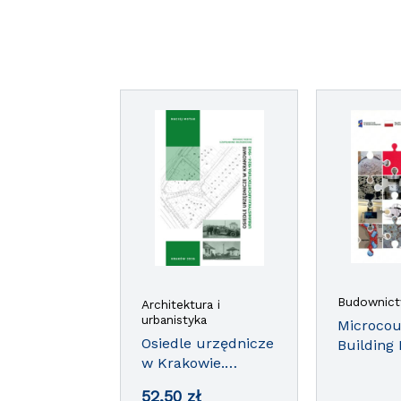
Budownic
Architektura i
urbanistyka
Microcou
Osiedle urzędnicze
Building 
w Krakowie.
Engineer
Urbanistyka i
Sustaina
52,50
zł