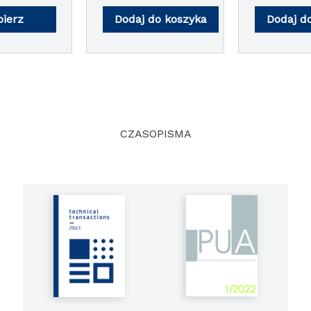
s and
Biblioteki
gies
bierz
Dodaj do koszyka
Dodaj d
Politechni
Krakowski
CZASOPISMA