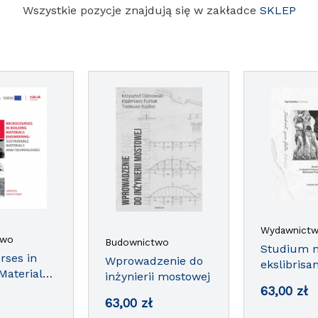
Wszystkie pozycje znajdują się w zakładce
SKLEP
Wydawnictw
two
Budownictwo
Studium 
rses in
Wprowadzenie do
ekslibrisa
Materials
inżynierii mostowej
kolekcji
ing:
63,00
zł
historyczn
63,00
zł
ble
specjalny