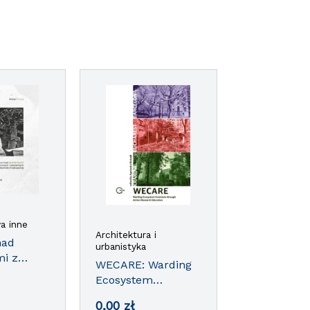
a inne
Architektura i
nad
urbanistyka
mi z
WECARE: Warding
Ecosystem
ych i
Commons through
ch
0,00
zł