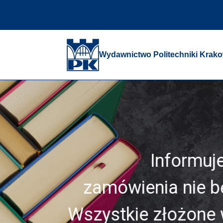
Przejdź
do
zawartości
strony
Wydawnictwo Politechniki Krako
Informuje
zamówienia nie b
Wszystkie złożone 