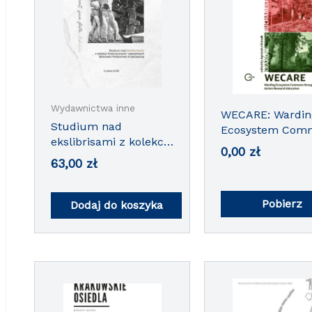
Wydawnictwa inne
Architektura i urban
WECARE: Wardin
Studium nad
Ecosystem Com
ekslibrisami z kolekcji
through Action-
0,00
zł
historycznych i
Research Educat
63,00
zł
specjalnych Biblioteki
Politechniki
Krakowskiej
Pobierz
Dodaj do koszyka