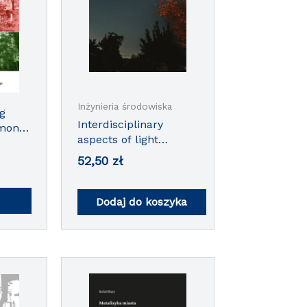
istyka
Inżynieria środowiska
g
Interdisciplinary
mons
aspects of light
pollution
ion
52,50
zł
Dodaj do koszyka