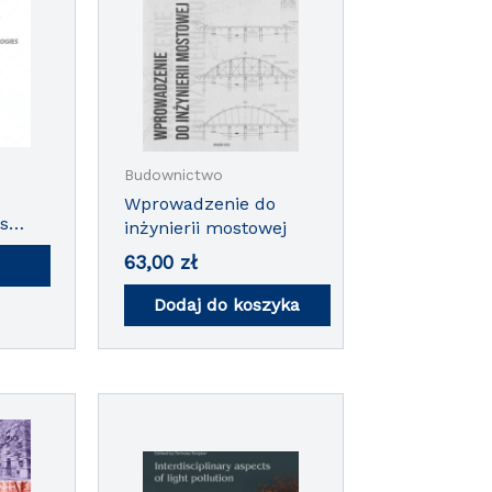
Budownictwo
Wprowadzenie do
s
inżynierii mostowej
63,00
zł
rials
s
Dodaj do koszyka