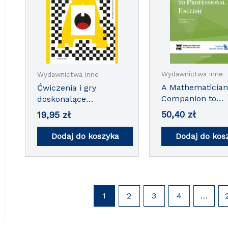
Wydawnictwa inne
Wydawnictwa inne
A Mathematician
Ćwiczenia i gry
Companion to
doskonalące
Professional Eng
sprawność mówienia
50,40
zł
19,95
zł
dla obcokrajowców,
poziom B i C
Dodaj do koszyka
Dodaj do kos
1
2
3
4
…