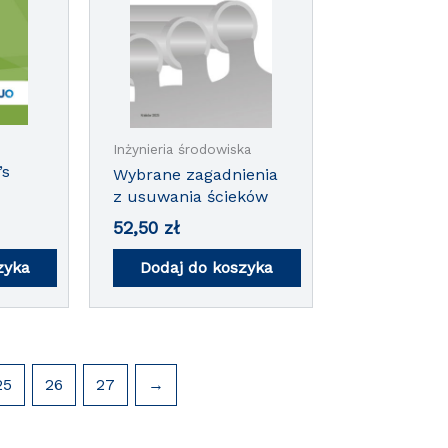
Inżynieria środowiska
’s
Wybrane zagadnienia
z usuwania ścieków
lish
52,50
zł
zyka
Dodaj do koszyka
25
26
27
→