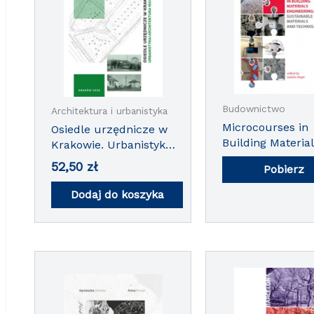
Budownictwo
Architektura i urbanistyka
Microcourses in
Osiedle urzędnicze w
Building Material
Krakowie. Urbanistyka
Engineering:
i architektura 1924-
52,50
zł
Pobierz
Sustainable Mate
1942. Wydanie trzecie
and Technologie
uzupełnione i
Dodaj do koszyka
rozszerzone.