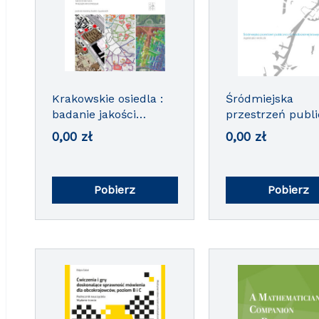
Architektura i urbanistyka
Architektura i urban
Krakowskie osiedla :
Śródmiejska
badanie jakości
przestrzeń publ
środowiska
na nadbrzeżnej
0,00
zł
0,00
zł
mieszkaniowego
krawędzi miasta
Pobierz
Pobierz