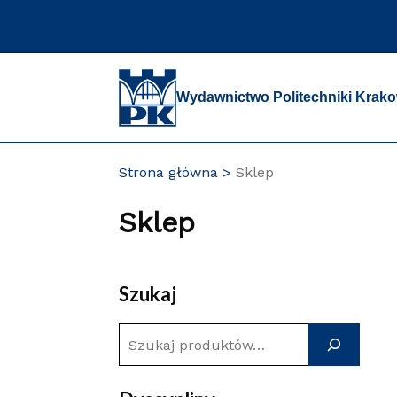
Przejdź
do
zawartości
strony
Wydawnictwo Politechniki Krako
Strona główna
Sklep
Sklep
Szukaj
S
z
u