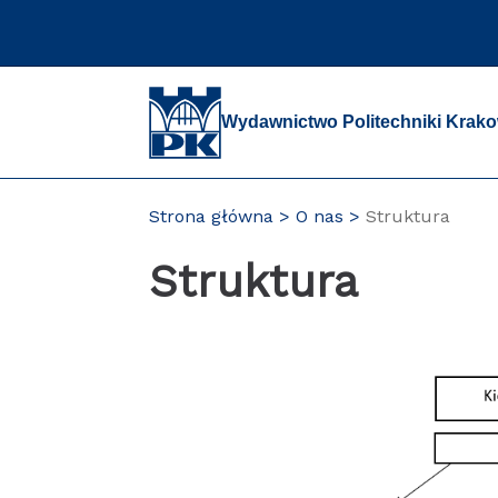
Przejdź
do
zawartości
strony
Wydawnictwo Politechniki Krako
Strona główna
O nas
Struktura
Struktura