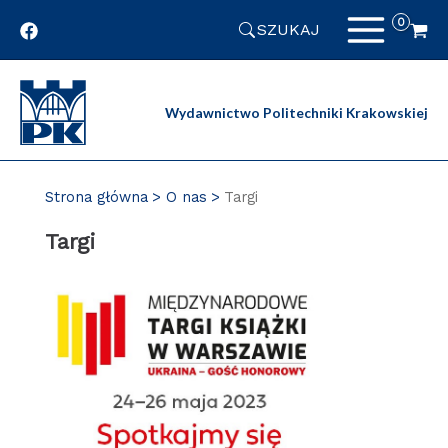
Przejdź
SZUKAJ
do
zawartości
strony
Wydawnictwo Politechniki Krakowskiej
Strona główna
O nas
Targi
Targi