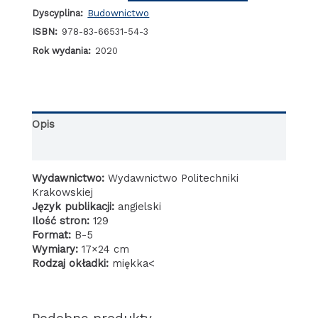
materials
Dyscyplina:
Budownictwo
engineering
New
ISBN:
978-83-66531-54-3
materials
Rok wydania:
2020
and
testing
methods
Opis
Informacje dodatkowe
Wydawnictwo:
Wydawnictwo Politechniki
Krakowskiej
Język publikacji:
angielski
Ilość stron:
129
Format:
B-5
Wymiary:
17×24 cm
Rodzaj okładki:
miękka<