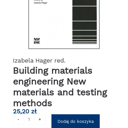
Izabela Hager red.
Building materials
engineering New
materials and testing
methods
25,20
zł
ilość
-
+
Dodaj do koszyka
Building