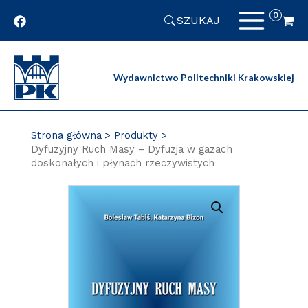
Przejdź
SZUKAJ
do
zawartości
strony
Wydawnictwo Politechniki Krakowskiej
Strona główna
Produkty
Dyfuzyjny Ruch Masy – Dyfuzja w gazach
doskonałych i płynach rzeczywistych