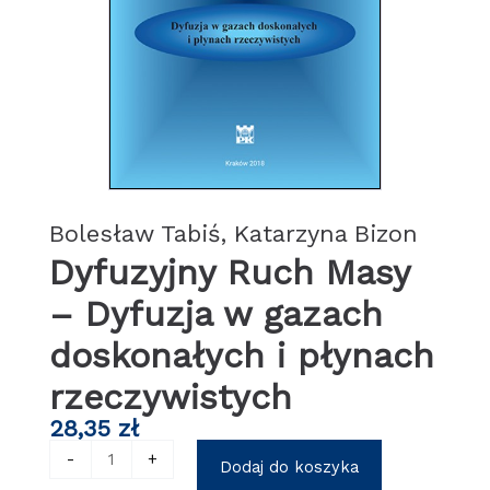
Bolesław Tabiś, Katarzyna Bizon
Dyfuzyjny Ruch Masy
– Dyfuzja w gazach
doskonałych i płynach
rzeczywistych
28,35
zł
ilość
-
+
Dodaj do koszyka
Dyfuzyjny