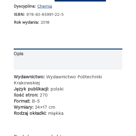
Ruch
Dyscyplina:
Chemia
Masy
-
ISBN:
978-83-65991-22-5
Dyfuzja
Rok wydania:
2018
w
gazach
doskonałych
i
płynach
Opis
rzeczywistych
Informacje dodatkowe
Wydawnictwo:
Wydawnictwo Politechniki
Krakowskiej
Język publikacji:
polski
Ilość stron:
270
Format:
B-5
Wymiary:
24×17 cm
Rodzaj okładki:
miękka