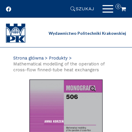
Przejdź
SZUKAJ
do
zawartości
strony
Wydawnictwo Politechniki Krakowskiej
Strona główna
Produkty
Mathematical modelling of the operation of
cross-flow finned-tube heat exchangers