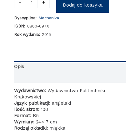
-
+
Dodaj do koszyka
Mathematical
modelling
Dyscyplina:
Mechanika
of
the
ISBN:
0860-097X
operation
Rok wydania:
2015
of
cross-
flow
finned-
tube
Opis
heat
exchangers
Informacje dodatkowe
Wydawnictwo:
Wydawnictwo Politechniki
Krakowskiej
Język publikacji:
angielski
Ilość stron:
100
Format:
B5
Wymiary:
24×17 cm
Rodzaj okładki:
miękka