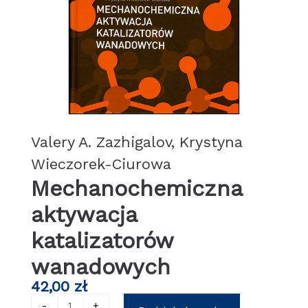
Valery A. Zazhigalov, Krystyna
Wieczorek-Ciurowa
Mechanochemiczna
aktywacja
katalizatorów
wanadowych
42,00
zł
ilość
-
+