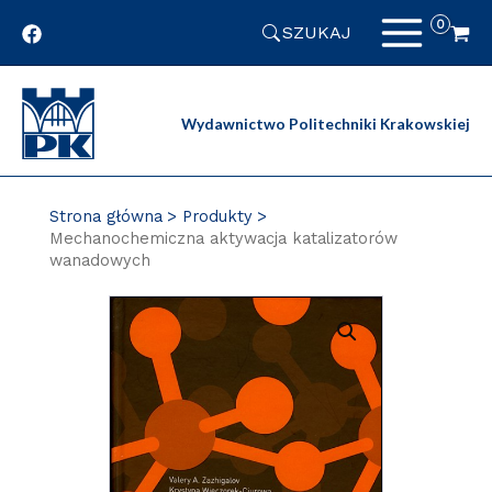
Przejdź
SZUKAJ
do
zawartości
strony
Wydawnictwo Politechniki Krakowskiej
Strona główna
Produkty
Mechanochemiczna aktywacja katalizatorów
wanadowych