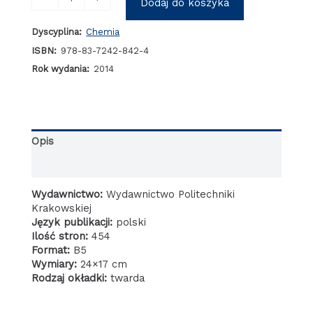
Dodaj do koszyka
Mechanochemiczna
aktywacja
Dyscyplina:
Chemia
katalizatorów
wanadowych
ISBN:
978-83-7242-842-4
Rok wydania:
2014
Opis
Informacje dodatkowe
Wydawnictwo:
Wydawnictwo Politechniki
Krakowskiej
Język publikacji:
polski
Ilość stron:
454
Format:
B5
Wymiary:
24×17 cm
Rodzaj okładki:
twarda