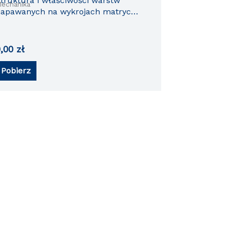
truktura i właściwości warstw
echanika
apawanych na wykrojach matryc
uźniczych
0,00
zł
Pobierz