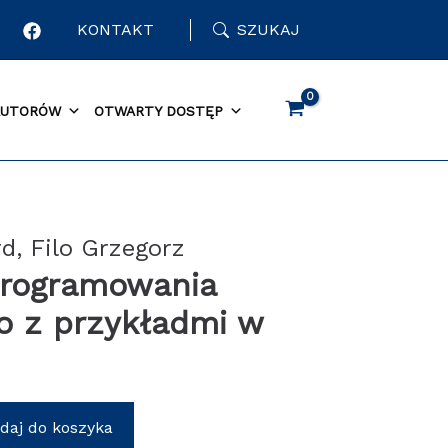
KONTAKT
SZUKAJ
AUTORÓW
OTWARTY DOSTĘP
d, Filo Grzegorz
rogramowania
o z przykładmi w
daj do koszyka