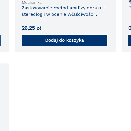
S
Mechanika
M
n
Zastosowanie metod analizy obrazu i
k
stereologii w ocenie właściwości
materiałów konstrukcyjnych
stosowanych w technologiach
26,25
zł
inżynierii mechanicznej
Dodaj do koszyka