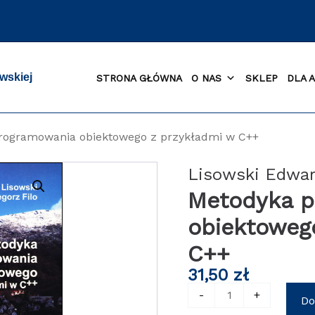
wskiej
STRONA GŁÓWNA
O NAS
SKLEP
DLA 
rogramowania obiektowego z przykładmi w C++
Lisowski Edwar
Metodyka p
obiektoweg
C++
31,50
zł
ilość
-
+
Do
Metodyka