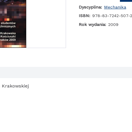
programowania
Dyscyplina:
Mechanika
obiektowego
z
ISBN:
978-83-7242-507-
przykładmi
Rok wydania:
2009
w
C++
 Krakowskiej