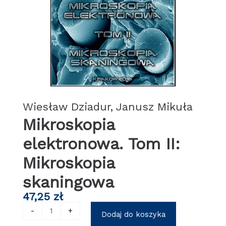
Wiesław Dziadur, Janusz Mikuła
Mikroskopia
elektronowa. Tom II:
Mikroskopia
skaningowa
47,25
zł
ilość
-
+
Dodaj do koszyka
Mikroskopia