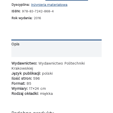
elektronowa.
Dyscyplina:
Inżynieria materiałowa
Tom
II:
ISBN:
978-83-7242-868-4
Mikroskopia
Rok wydania:
2016
skaningowa
Opis
Informacje dodatkowe
Wydawnictwo:
Wydawnictwo Politechniki
Krakowskiej
Język publikacji:
polski
Ilość stron:
596
Format:
B5
Wymiary:
17×24 cm
Rodzaj okładki:
miękka