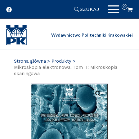
Przejdź
SZUKAJ
do
zawartości
strony
Wydawnictwo Politechniki Krakowskiej
Strona główna
Produkty
Mikroskopia elektronowa. Tom II: Mikroskopia
skaningowa