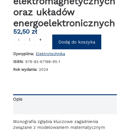
elektromagnetycznych
oraz układów
energoelektronicznych
52,50
zł
ilość
-
+
Dodaj do koszyka
Modelowanie
matematyczne
Dyscyplina:
Elektrotechnika
wybranych
nieliniowych
ISBN:
978-83-67188-95-1
urządzeń
Rok wydania:
2024
elektromagnetycznych
oraz
układów
energoelektronicznych
Opis
Informacje dodatkowe
Monografia zgłębia kluczowe zagadnienia
związane z modelowaniem matematycznym