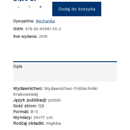
ilość
-
+
Dodaj do koszyka
Numeryczna
i
Dyscyplina:
Mechanika
eksperymentalna
analiza
ISBN:
978-83-65991-55-3
wybranych
Rok wydania:
2019
zagadnień
mieszania
wibracyjnego
Opis
Informacje dodatkowe
Wydawnictwo:
Wydawnictwo Politechniki
Krakowskiej
Język publikacji:
polski
Ilość stron:
128
Format:
B-5
Wymiary:
24×17 cm
Rodzaj okładki:
miękka