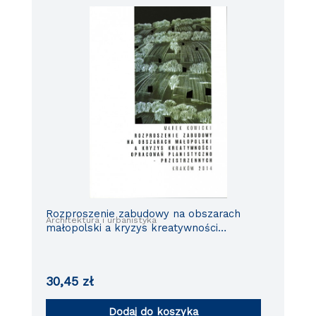
Rozproszenie zabudowy na obszarach
Architektura i urbanistyka
małopolski a kryzys kreatywności
opracowań planistyczno-przestrzennych
30,45
zł
Dodaj do koszyka