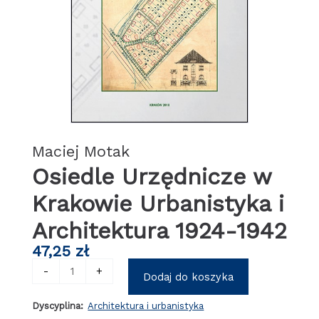
Maciej Motak
Osiedle Urzędnicze w
Krakowie Urbanistyka i
Architektura 1924-1942
47,25
zł
ilość
-
+
Dodaj do koszyka
Osiedle
Urzędnicze
Dyscyplina:
Architektura i urbanistyka
w