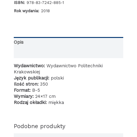
Krakowie
ISBN:
978-83-7242-885-1
Urbanistyka
Rok wydania:
2018
i
Architektura
1924-
1942
Opis
Informacje dodatkowe
Wydawnictwo:
Wydawnictwo Politechniki
Krakowskiej
Język publikacji:
polski
Ilość stron:
350
Format:
B-5
Wymiary:
24×17 cm
Rodzaj okładki:
miękka
Podobne produkty