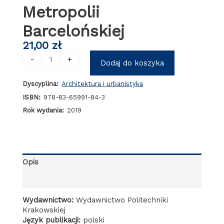
Metropolii
Barcelońskiej
21,00
zł
ilość
-
+
Dodaj do koszyka
Pokonywanie
barier
Dyscyplina:
Architektura i urbanistyka
urbanistycznych
związanych
ISBN:
978-83-65991-84-3
z
Rok wydania:
2019
układami
transportu
na
obszarach
Metropolii
Opis
Barcelońskiej
Informacje dodatkowe
Wydawnictwo:
Wydawnictwo Politechniki
Krakowskiej
Język publikacji:
polski