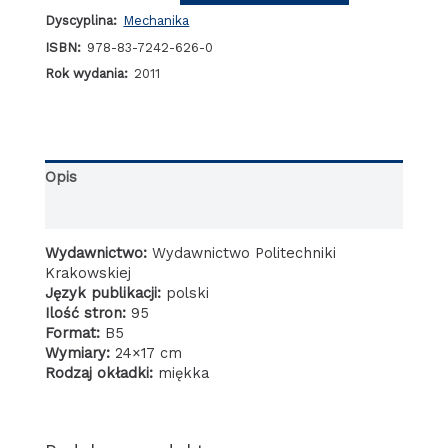
o
Dyscyplina:
Mechanika
ciągłej
zmianie
ISBN:
978-83-7242-626-0
przełożenia
Rok wydania:
2011
(CVT)
w
układach
napędowych
pojazdów
Opis
Informacje dodatkowe
Wydawnictwo:
Wydawnictwo Politechniki
Krakowskiej
Język publikacji:
polski
Ilość stron:
95
Format:
B5
Wymiary:
24×17 cm
Rodzaj okładki:
miękka