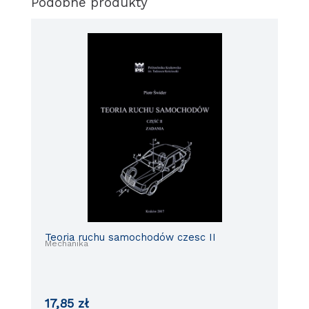
Podobne produkty
Teoria ruchu samochodów czesc II
Mechanika
17,85
zł