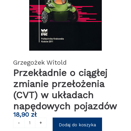
Grzegożek Witold
Przekładnie o ciągłej
zmianie przełożenia
(CVT) w układach
napędowych pojazdów
18,90
zł
ilość
-
+
Dodaj do koszyka
Przekładnie