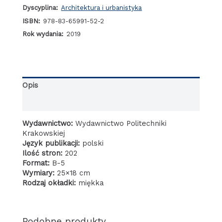
Dyscyplina:
Architektura i urbanistyka
miejcowościach
prowincji
ISBN:
978-83-65991-52-2
małopolskiej
Rok wydania:
2019
od
XVII
do
XVIII
wieku
Opis
i
ich
Informacje dodatkowe
wpływ
na
Wydawnictwo:
Wydawnictwo Politechniki
kształtowanie
Krakowskiej
krajobrazów
Język publikacji:
polski
kulturowych
Ilość stron:
202
Format:
B-5
Wymiary:
25×18 cm
Rodzaj okładki:
miękka
Podobne produkty