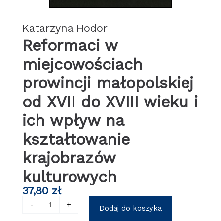
Katarzyna Hodor
Reformaci w
miejcowościach
prowincji małopolskiej
od XVII do XVIII wieku i
ich wpływ na
kształtowanie
krajobrazów
kulturowych
37,80
zł
ilość
-
+
Dodaj do koszyka
Reformaci
w