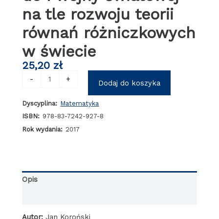
na tle rozwoju teorii
równań różniczkowych
w świecie
25,20
zł
ilość
-
+
Dodaj do koszyka
Równania
różniczkowe
Dyscyplina:
Matematyka
zwyczajne
i
ISBN:
978-83-7242-927-8
czastkowe
Rok wydania:
2017
w
publikacjach
matematyków
polskich
do
Opis
I
wojny
Informacje dodatkowe
światowej
na
Autor:
Jan Koroński