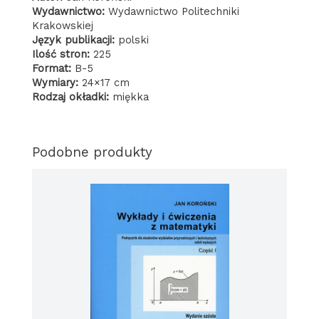
tle
Wydawnictwo:
Wydawnictwo Politechniki
rozwoju
Krakowskiej
teorii
Język publikacji:
polski
równań
Ilość stron:
225
różniczkowych
Format:
B-5
w
Wymiary:
24×17 cm
świecie
Rodzaj okładki:
miękka
Podobne produkty