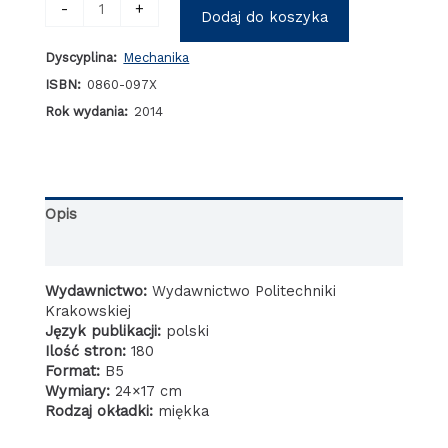
ilość
-
+
Dodaj do koszyka
Spalanie
ubogich
Dyscyplina:
Mechanika
i
homogenicznych
ISBN:
0860-097X
mieszanek
Rok wydania:
2014
benzynowo-
powietrznych
Opis
Informacje dodatkowe
Wydawnictwo:
Wydawnictwo Politechniki
Krakowskiej
Język publikacji:
polski
Ilość stron:
180
Format:
B5
Wymiary:
24×17 cm
Rodzaj okładki:
miękka