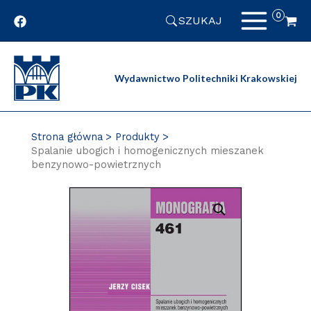
Przejdź
SZUKAJ
do
zawartości
strony
Wydawnictwo Politechniki Krakowskiej
Strona główna
Produkty
Spalanie ubogich i homogenicznych mieszanek
benzynowo-powietrznych