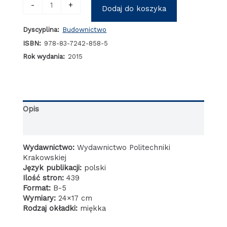
ilość
-
+
Dodaj do koszyka
Sprężone
betonowe
Dyscyplina:
Budownictwo
zbiorniki
na
ISBN:
978-83-7242-858-5
ciecze
Rok wydania:
2015
o
ścianie
z
prefabrykowanych
elementów
Opis
Informacje dodatkowe
Wydawnictwo:
Wydawnictwo Politechniki
Krakowskiej
Język publikacji:
polski
Ilość stron:
439
Format:
B-5
Wymiary:
24×17 cm
Rodzaj okładki:
miękka