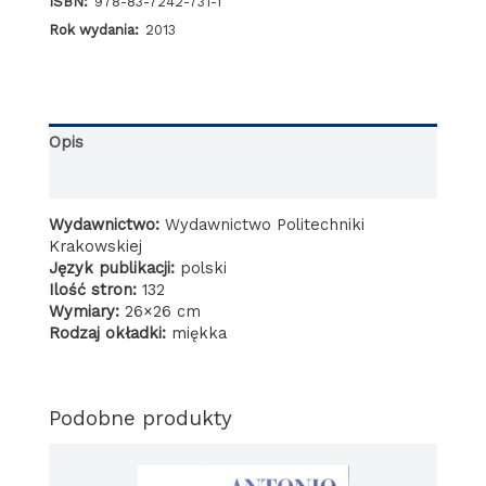
ISBN:
978-83-7242-731-1
koncepcja
Rok wydania:
2013
rozwoju
przestrzeni
publicznych.
Monolog
o
Opis
polskiej
urbanistyce.
Informacje dodatkowe
Wydawnictwo:
Wydawnictwo Politechniki
Krakowskiej
Język publikacji:
polski
Ilość stron:
132
Wymiary:
26×26 cm
Rodzaj okładki:
miękka
Podobne produkty