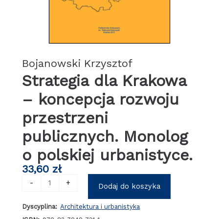
Bojanowski Krzysztof
Strategia dla Krakowa
– koncepcja rozwoju
przestrzeni
publicznych. Monolog
o polskiej urbanistyce.
33,60
zł
ilość
-
+
Dodaj do koszyka
Strategia
dla
Dyscyplina:
Architektura i urbanistyka
Krakowa
-