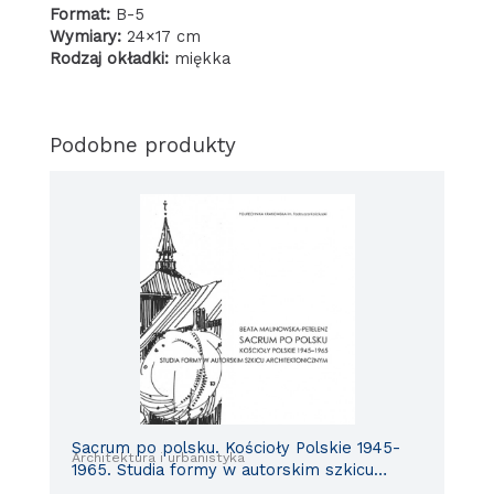
Format:
B-5
Wymiary:
24×17 cm
Rodzaj okładki:
miękka
Podobne produkty
Sacrum po polsku. Kościoły Polskie 1945-
Architektura i urbanistyka
1965. Studia formy w autorskim szkicu
architektonicznym.