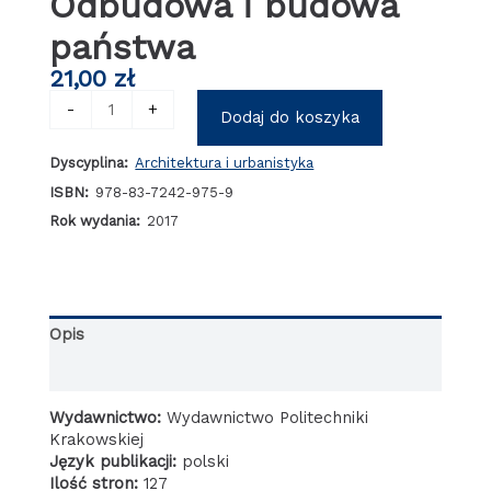
Odbudowa i budowa
państwa
21,00
zł
ilość
-
+
Dodaj do koszyka
Studia
nad
Dyscyplina:
Architektura i urbanistyka
architekturą
i
ISBN:
978-83-7242-975-9
urbanistyką
Rok wydania:
2017
polski
międzywojennej
Tom
I
Odbudowa
Opis
i
budowa
Informacje dodatkowe
państwa
Wydawnictwo:
Wydawnictwo Politechniki
Krakowskiej
Język publikacji:
polski
Ilość stron:
127