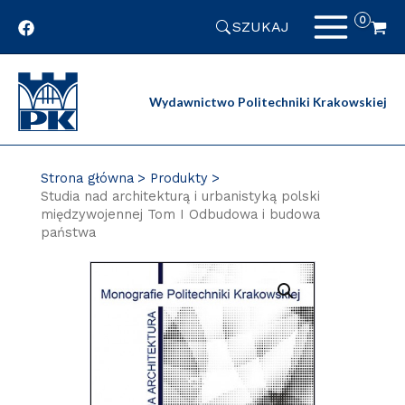
Przejdź
SZUKAJ
do
zawartości
strony
Wydawnictwo Politechniki Krakowskiej
Strona główna
Produkty
Studia nad architekturą i urbanistyką polski
międzywojennej Tom I Odbudowa i budowa
państwa