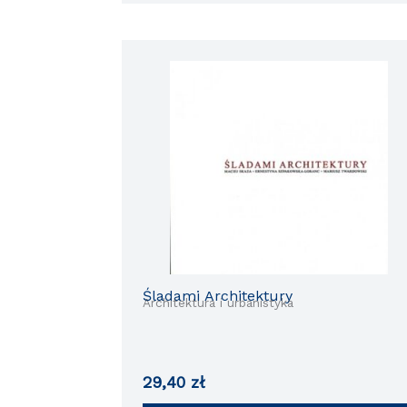
Śladami Architektury
Architektura i urbanistyka
29,40
zł