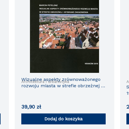
Wizualne aspekty zrównoważonego
Architektura i urbanistyka
A
rozwoju miasta w strefie obrzeżnej –
S
Wybrane zagadnienia
1
s
39,90
zł
Dodaj do koszyka