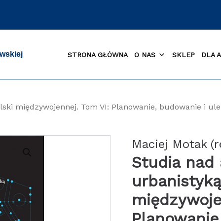
wskiej
STRONA GŁÓWNA
O NAS
SKLEP
DLA 
olski międzywojennej. Tom VI: Planowanie, budowanie i u
Maciej Motak (r
Studia nad 
urbanistyką
międzywoje
Planowanie