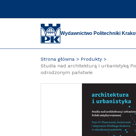
Przejdź
do
zawartości
strony
Wydawnictwo Politechniki Krako
Strona główna
Produkty
Studia nad architekturą i urbanistyką P
odrodzonym państwie