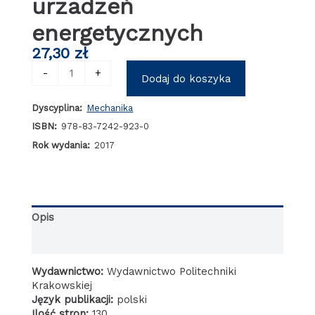
urzadzeń
energetycznych
27,30
zł
ilość
-
+
Dodaj do koszyka
Teoria
i
Dyscyplina:
Mechanika
praktyka
modelowania
ISBN:
978-83-7242-923-0
zjawisk
Rok wydania:
2017
cieplno-
wytrzymałościowych
w
elementach
urzadzeń
Opis
energetycznych
Informacje dodatkowe
Wydawnictwo:
Wydawnictwo Politechniki
Krakowskiej
Język publikacji:
polski
Ilość stron:
130