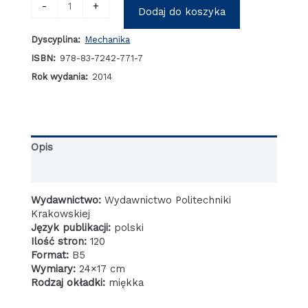
ilość
-
+
Dodaj do koszyka
Tworzenie
się
Dyscyplina:
Mechanika
i
oddziaływanie
ISBN:
978-83-7242-771-7
kondensatu
Rok wydania:
2014
w
układzie
wylotowym
silnika
spalinowego
Opis
Informacje dodatkowe
Wydawnictwo:
Wydawnictwo Politechniki
Krakowskiej
Język publikacji:
polski
Ilość stron:
120
Format:
B5
Wymiary:
24×17 cm
Rodzaj okładki:
miękka