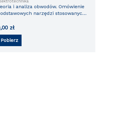
lektrotechnika
eoria i analiza obwodów. Omówienie
odstawowych narzędzi stosowanych
rzy analizie obwodów elektrycznych
0,00
zł
Pobierz