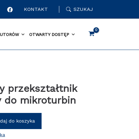
KONTAKT
SZUKAJ
AUTORÓW
OTWARTY DOSTĘP
y przekształtnik
 do mikroturbin
daj do koszyka
ika