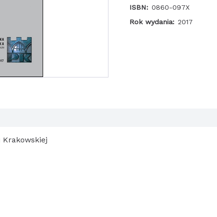
do
ISBN:
0860-097X
mikroturbin
Rok wydania:
2017
 Krakowskiej