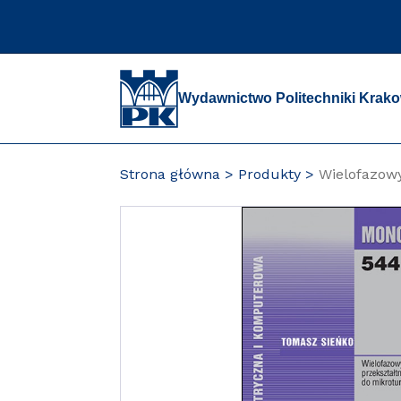
Przejdź
do
zawartości
strony
Wydawnictwo Politechniki Krako
Strona główna
Produkty
Wielofazowy