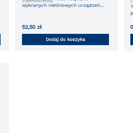
Elektrotechnika
E
wybranych nieliniowych urządzeń
T
elektromagnetycznych oraz układów
p
energoelektronicznych
p
52,50
zł
Dodaj do koszyka