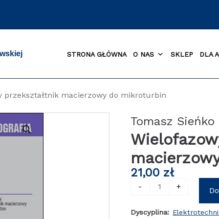
wskiej
STRONA GŁÓWNA
O NAS
SKLEP
DLA 
 przekształtnik macierzowy do mikroturbin
Tomasz Sieńko
Wielofazow
macierzowy
21,00
zł
ilość
-
+
Do
Wielofazowy
przekształtnik
Dyscyplina:
Elektrotechn
macierzowy