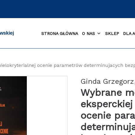
wskiej
STRONA GŁÓWNA
O NAS
SKLEP
DLA 
wielokryterialnej ocenie parametrów determinujacych be
Ginda Grzegorz
Wybrane me
eksperckiej
ocenie par
determinuj