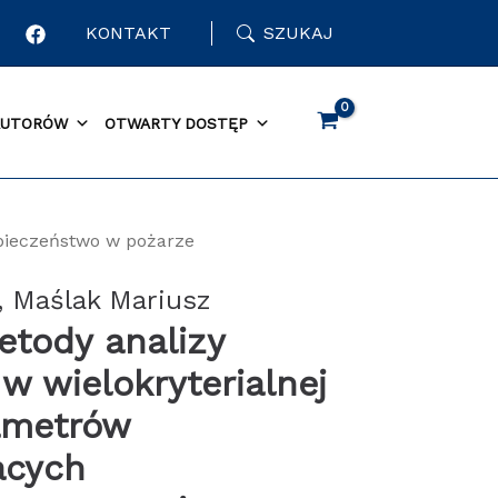
KONTAKT
SZUKAJ
AUTORÓW
OTWARTY DOSTĘP
zpieczeństwo w pożarze
, Maślak Mariusz
tody analizy
 w wielokryterialnej
ametrów
acych