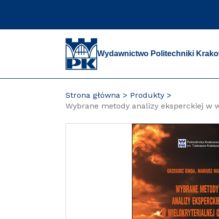
Przejdź
do
zawartości
strony
Wydawnictwo Politechniki Krako
Strona główna
Produkty
Wybrane metody analizy eksperckiej w 