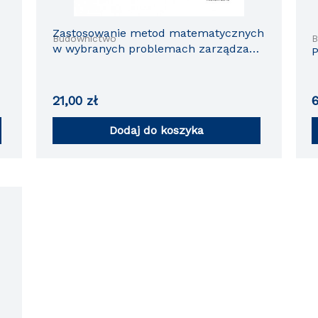
Zastosowanie metod matematycznych
Budownictwo
B
w wybranych problemach zarządzania
P
w budownictwie
21,00
zł
Dodaj do koszyka