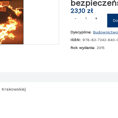
bezpieczeń
23,10
zł
ilość
-
+
Do
Wybrane
metody
Dyscyplina:
Budownictw
analizy
eksperckiej
ISBN:
978-83-7242-840-
w
Rok wydania:
2015
wielokryterialnej
ocenie
parametrów
determinujacych
bezpieczeństwo
w
pożarze
 Krakowskiej