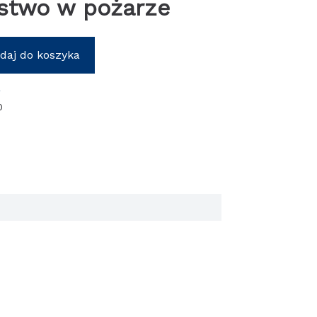
stwo w pożarze
daj do koszyka
o
0