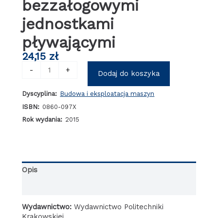
bezzałogowymi
jednostkami
pływającymi
24,15
zł
ilość
-
+
Dodaj do koszyka
Zorientowany
na
Dyscyplina:
Budowa i eksploatacja maszyn
sterowanie
model
ISBN:
0860-097X
ruchu
Rok wydania:
2015
oraz
neuro-
ewolucyjno-
rozmyta
metoda
Opis
sterowania
bezzałogowymi
Informacje dodatkowe
jednostkami
pływającymi
Wydawnictwo:
Wydawnictwo Politechniki
Krakowskiej