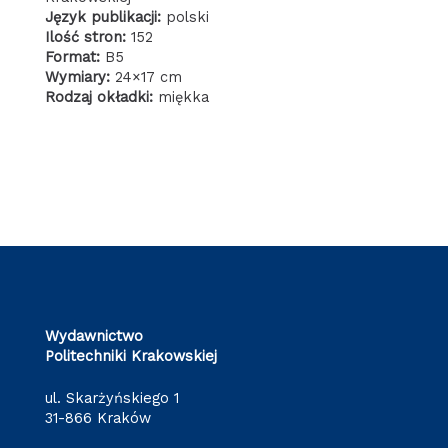
Język publikacji:
polski
Ilość stron:
152
Format:
B5
Wymiary:
24×17 cm
Rodzaj okładki:
miękka
Wydawnictwo
Politechniki Krakowskiej
ul. Skarżyńskiego 1
31-866 Kraków