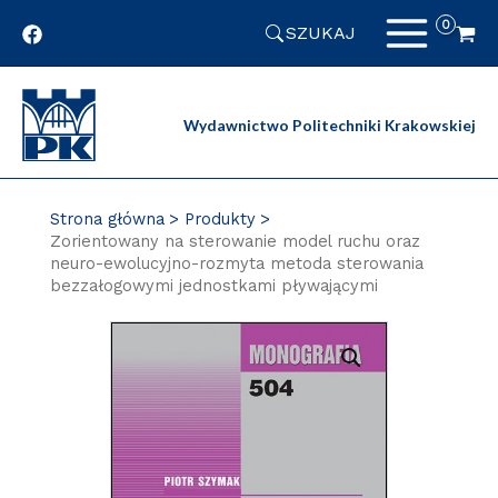
Przejdź
SZUKAJ
do
zawartości
strony
Wydawnictwo Politechniki Krakowskiej
Strona główna
Produkty
Zorientowany na sterowanie model ruchu oraz
neuro-ewolucyjno-rozmyta metoda sterowania
bezzałogowymi jednostkami pływającymi