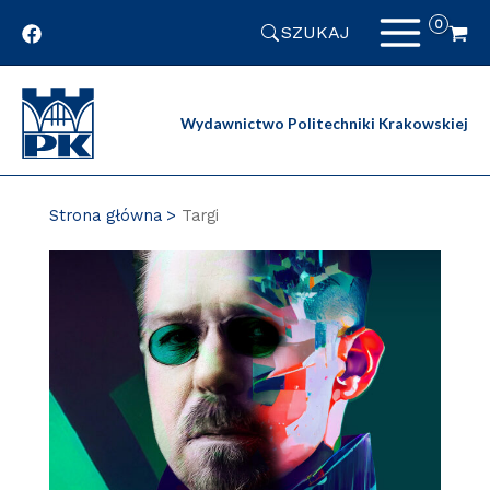
Przejdź
SZUKAJ
do
zawartości
strony
Wydawnictwo Politechniki Krakowskiej
Strona główna
Targi