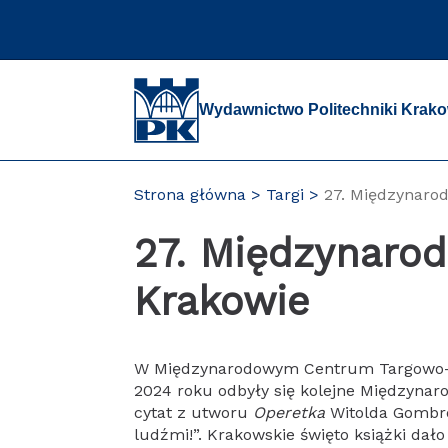
Przejdź
do
zawartości
strony
Wydawnictwo Politechniki Krako
Strona główna
Targi
27. Międzynarod
27. Międzynarod
Krakowie
W Międzynarodowym Centrum Targowo-
2024 roku odbyły się kolejne Międzynaro
cytat z utworu
Operetka
Witolda Gombro
ludźmi!”. Krakowskie święto książki dał