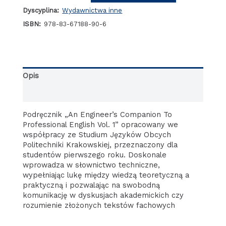
Engineer's
Dyscyplina:
Wydawnictwa inne
Companion
to
ISBN:
978-83-67188-90-6
Professional
English
vol.
1
Opis
Informacje dodatkowe
Podręcznik „An Engineer’s Companion To
Professional English Vol. 1” opracowany we
współpracy ze
Studium Języków Obcych
Politechniki Krakowskiej
, przeznaczony dla
studentów pierwszego roku. Doskonale
wprowadza w słownictwo techniczne,
wypełniając lukę między wiedzą teoretyczną a
praktyczną i pozwalając na swobodną
komunikację w dyskusjach akademickich czy
rozumienie złożonych tekstów fachowych