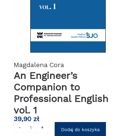
Magdalena Cora
An Engineer’s
Companion to
Professional English
vol. 1
39,90
zł
ilość
-
+
Dodaj do koszyka
An