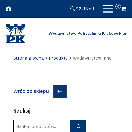
Przejdź
SZUKAJ
do
zawartości
strony
Wydawnictwo Politechniki Krakowskiej
Strona główna
Produkty
Wydawnictwa inne
Wróć do sklepu
Szukaj
S