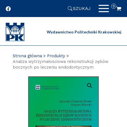
Przejdź
SZUKAJ
do
zawartości
strony
Wydawnictwo Politechniki Krakowskiej
Strona główna
Produkty
Analiza wytrzymałościowa rekonstrukcji zębów
bocznych po leczeniu endodontycznym