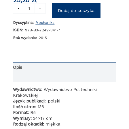
25,20
zł
ilość
-
+
Dodaj do koszyka
Analiza
wytrzymałościowa
Dyscyplina:
Mechanika
rekonstrukcji
zębów
ISBN:
978-83-7242-841-7
bocznych
Rok wydania:
2015
po
leczeniu
endodontycznym
Opis
Informacje dodatkowe
Wydawnictwo:
Wydawnictwo Politechniki
Krakowskiej
Język publikacji:
polski
Ilość stron:
136
Format:
B5
Wymiary:
24×17 cm
Rodzaj okładki:
miękka