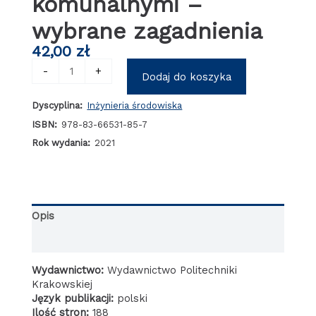
komunalnymi –
wybrane zagadnienia
42,00
zł
ilość
-
+
Dodaj do koszyka
Ocena
możliwości
Dyscyplina:
Inżynieria środowiska
realizacji
gospodarki
ISBN:
978-83-66531-85-7
cyrkulacyjnej
Rok wydania:
2021
w
systemach
gospodarki
odpadami
komunalnymi
Opis
-
wybrane
Informacje dodatkowe
zagadnienia
Wydawnictwo:
Wydawnictwo Politechniki
Krakowskiej
Język publikacji:
polski
Ilość stron:
188