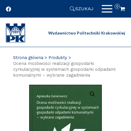
Przejdź
SZUKAJ
do
zawartości
strony
Wydawnictwo Politechniki Krakowskiej
Strona główna
Produkty
Ocena możliwości realizacji gospodarki
cyrkulacyjnej w systemach gospodarki odpadami
komunalnymi – wybrane zagadnienia