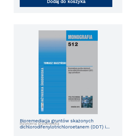
Dodaj do koszyka
Bioremediacja gruntów skażonych
Inżynieria środowiska
dichlorodifenylotrichloroetanem (DDT) i
jego pochodnymi