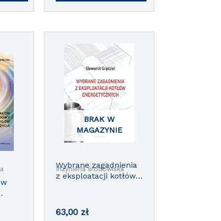
BRAK W
MAGAZYNIE
Wybrane zagadnienia
ka
Inżynieria środowiska
z eksploatacji kotłów
ów
energetycznych
cji
63,00
zł
kość