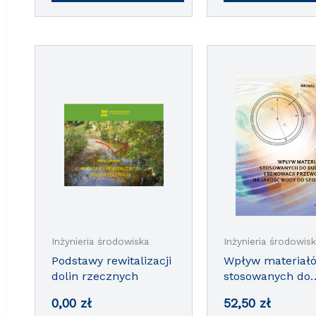
Inżynieria środowiska
Inżynieria środowis
Podstawy rewitalizacji
Wpływ materiał
dolin rzecznych
stosowanych do
budowy i renowa
0,00
zł
52,50
zł
przewodów na ja