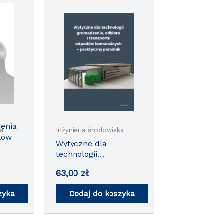
enia
ka
Inżynieria środowiska
ków
Wytyczne dla
technologii
gromadzenia, odbioru
63,00
zł
i transportu odpadów
komunalnych –
zyka
Dodaj do koszyka
praktyczny poradnik