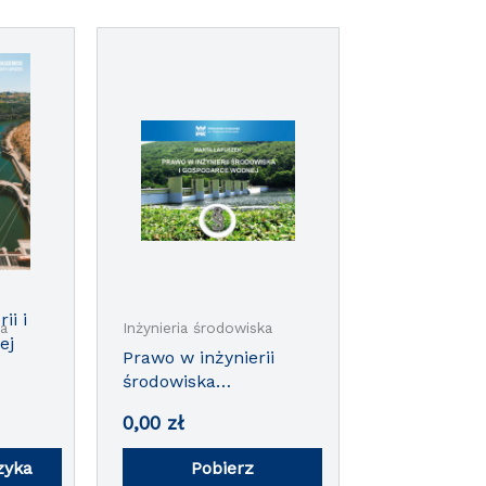
ii i
ka
Inżynieria środowiska
ej
Prawo w inżynierii
środowiska
i gospodarce wodnej
0,00
zł
zyka
Pobierz