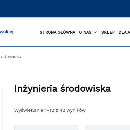
wskiej
STRONA GŁÓWNA
O NAS
SKLEP
DLA 
środowiska
Inżynieria środowiska
Posortowane
Wyświetlanie 1–12 z 42 wyników
według
najnowszych