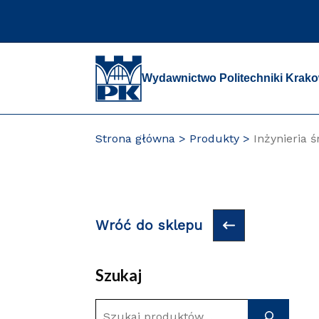
Przejdź
do
zawartości
strony
Wydawnictwo Politechniki Krako
Strona główna
Produkty
Inżynieria 
Wróć do sklepu
Szukaj
S