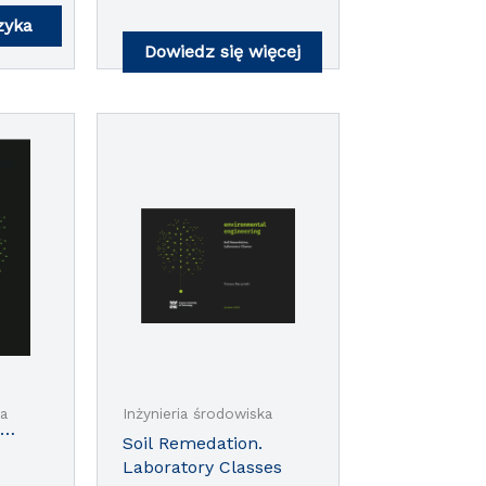
a
zyka
Dowiedz się więcej
ka
Inżynieria środowiska
Soil Remedation.
Laboratory Classes