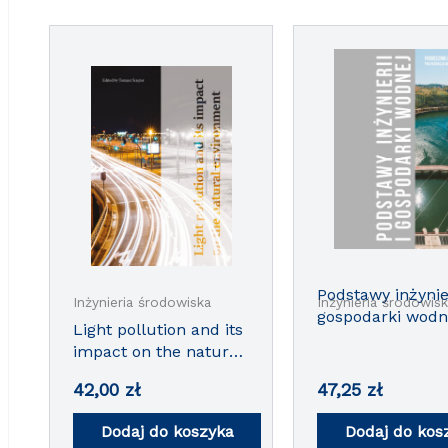
Podstawy inżynier
Inżynieria środowiska
Inżynieria środowis
gospodarki wodn
Light pollution and its
impact on the natural
environment
42,00
zł
47,25
zł
Dodaj do koszyka
Dodaj do kos