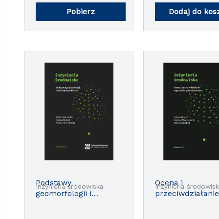
wody do spożyci
Pobierz
Dodaj do kos
Podstawy
Ocena i
Inżynieria środowiska
Inżynieria środowis
geomorfologii i
przeciwdziałanie
morfodynamiki rzek
zagrożeniu
powodziowemu