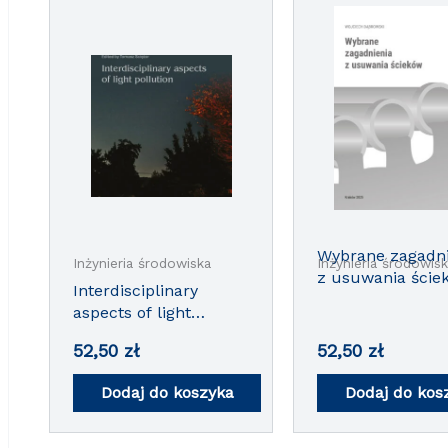
Wybrane zagadni
Inżynieria środowiska
Inżynieria środowis
z usuwania ście
Interdisciplinary
aspects of light
pollution
52,50
zł
52,50
zł
Dodaj do koszyka
Dodaj do kos