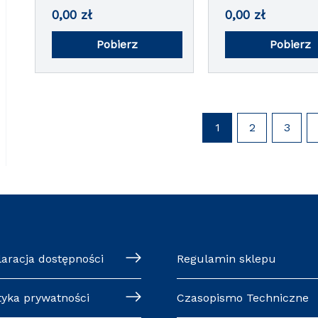
0,00
zł
0,00
zł
Pobierz
Pobierz
1
2
3
laracja dostępności
Regulamin sklepu
tyka prywatności
Czasopismo Techniczne