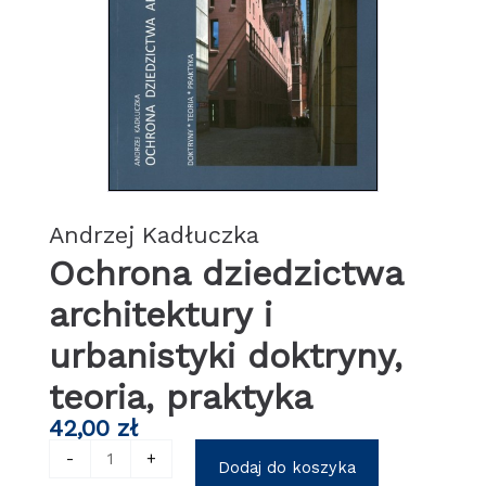
Andrzej Kadłuczka
Ochrona dziedzictwa
architektury i
urbanistyki doktryny,
teoria, praktyka
42,00
zł
ilość
-
+
Dodaj do koszyka
Ochrona