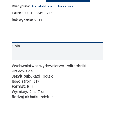
dziedzictwa
Dyscyplina:
Architektura i urbanistyka
architektury
i
ISBN:
977-83-7242-971-1
urbanistyki
Rok wydania:
2019
doktryny,
teoria,
praktyka
Opis
Informacje dodatkowe
Wydawnictwo:
Wydawnictwo Politechniki
Krakowskiej
Język publikacji:
polski
Ilość stron:
317
Format:
B-5
Wymiary:
24×17 cm
Rodzaj okładki:
miękka