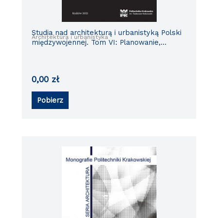
Studia nad architekturą i urbanistyką Polski
Architektura i urbanistyka
międzywojennej. Tom VI: Planowanie,
budowanie i ulepszanie Wielkiego Krakowa
w odrodzonym państwie
0,00
zł
Pobierz