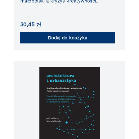
małopolski a kryzys kreatywności
opracowań planistyczno-przestrzennych
30,45
zł
Dodaj do koszyka