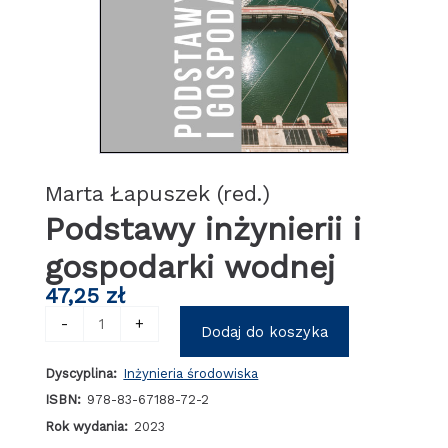
Marta Łapuszek (red.)
Podstawy inżynierii i
gospodarki wodnej
47,25
zł
ilość
-
+
Dodaj do koszyka
Podstawy
inżynierii
Dyscyplina:
Inżynieria środowiska
i
gospodarki
ISBN:
978-83-67188-72-2
wodnej
Rok wydania:
2023