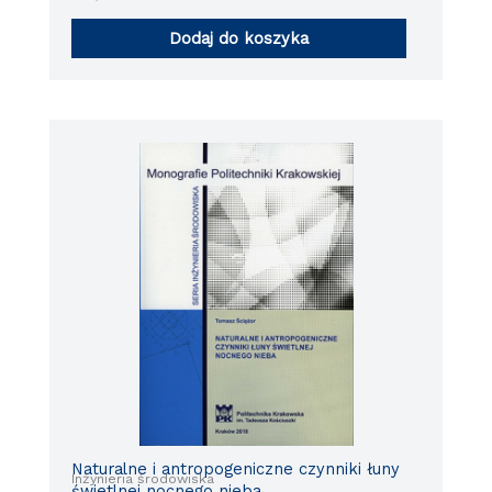
Dodaj do koszyka
Naturalne i antropogeniczne czynniki łuny
Inżynieria środowiska
świetlnej nocnego nieba