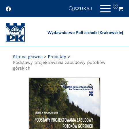
Przejdź
SZUKAJ
do
zawartości
strony
Wydawnictwo Politechniki Krakowskiej
Strona główna
Produkty
Podstawy projektowania zabudowy potoków
górskich