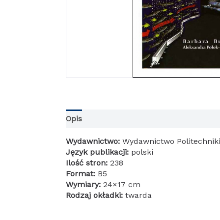
Opis
Informacje dodatkowe
Wydawnictwo:
Wydawnictwo Politechniki
Język publikacji:
polski
Ilość stron:
238
Format:
B5
Wymiary:
24×17 cm
Rodzaj okładki:
twarda