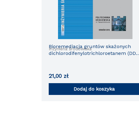
Bioremediacja gruntów skażonych
Inżynieria środowiska
dichlorodifenylotrichloroetanem (DDT
i jego pochodnymi
21,00
zł
Dodaj do koszyka