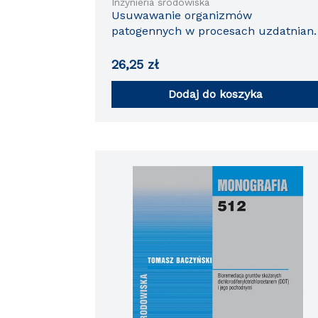
Inżynieria środowiska
Usuwawanie organizmów
patogennych w procesach uzdatniani
wody
26,25
zł
Dodaj do koszyka