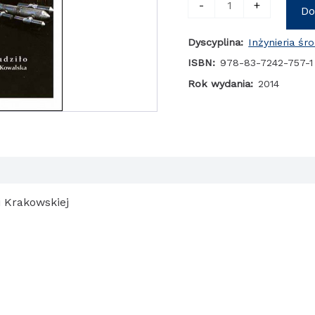
-
+
Do
Projektowanie
drenażowych
Dyscyplina:
Inżynieria śr
i
zatopionych
ISBN:
978-83-7242-757-1
ujęć
Rok wydania:
2014
wody
w
aspekcie
ochrony
ichtiofauny
 Krakowskiej