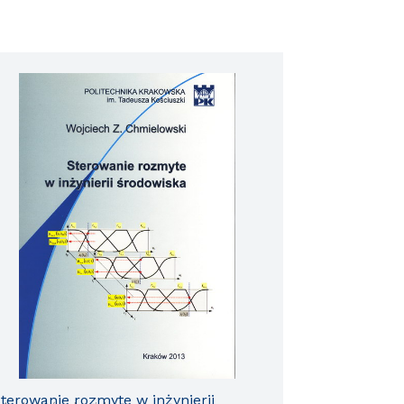
terowanie rozmyte w inżynierii