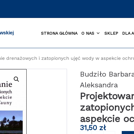
wskiej
STRONA GŁÓWNA
O NAS
SKLEP
DLA 
ie drenażowych i zatopionych ujęć wody w aspekcie ochro
Budziło Barbar
Aleksandra
Projektowa
zatopionyc
aspekcie oc
31,50
zł
ilość