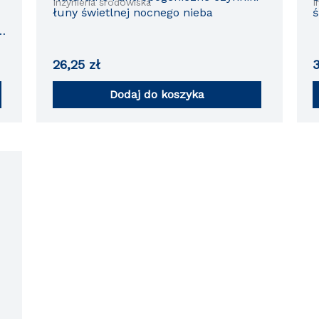
Inżynieria środowiska
I
łuny świetlnej nocnego nieba
ś
a
26,25
zł
Dodaj do koszyka