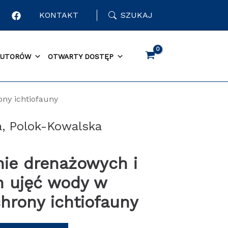
KONTAKT
SZUKAJ
AUTORÓW
OTWARTY DOSTĘP
ny ichtiofauny
a, Polok-Kowalska
nie drenażowych i
h ujęć wody w
hrony ichtiofauny