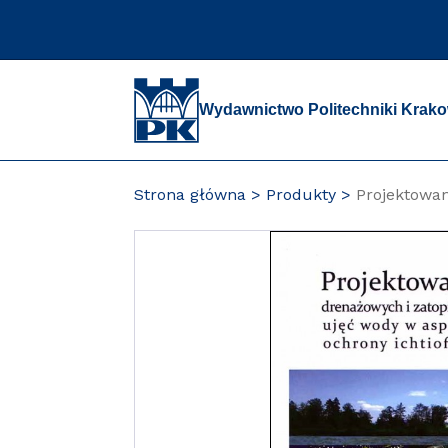
Przejdź
do
zawartości
strony
Wydawnictwo Politechniki Krako
Strona główna
Produkty
Projektowan