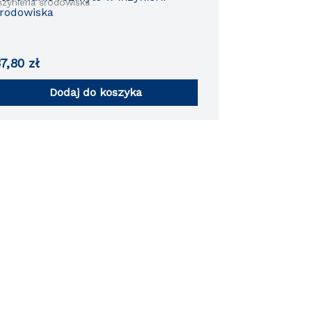
nżynieria środowiska
rodowiska
37,80
zł
Dodaj do koszyka