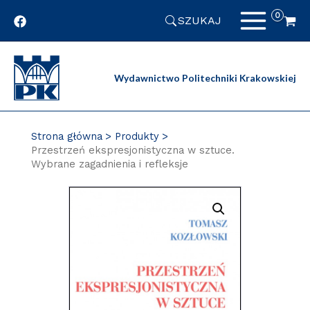
Przejdź
SZUKAJ
do
zawartości
strony
Wydawnictwo Politechniki Krakowskiej
Strona główna
Produkty
Przestrzeń ekspresjonistyczna w sztuce.
Wybrane zagadnienia i refleksje