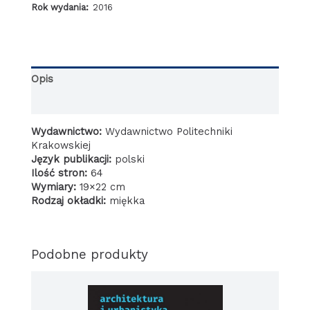
Rok wydania:
2016
zagadnienia
i
refleksje
Opis
Informacje dodatkowe
Wydawnictwo:
Wydawnictwo Politechniki
Krakowskiej
Język publikacji:
polski
Ilość stron:
64
Wymiary:
19×22 cm
Rodzaj okładki:
miękka
Podobne produkty