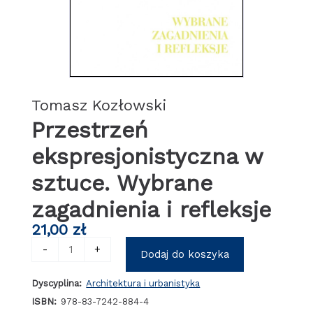
Tomasz Kozłowski
Przestrzeń
ekspresjonistyczna w
sztuce. Wybrane
zagadnienia i refleksje
21,00
zł
ilość
-
+
Dodaj do koszyka
Przestrzeń
ekspresjonistyczna
Dyscyplina:
Architektura i urbanistyka
w
sztuce.
ISBN:
978-83-7242-884-4
Wybrane