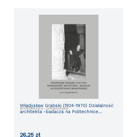
Władysław Grabski (1924-1970) Działalność
Architektura i urbanistyka
architekta -badacza na Politechnice
Krakowskiej
26,25
zł