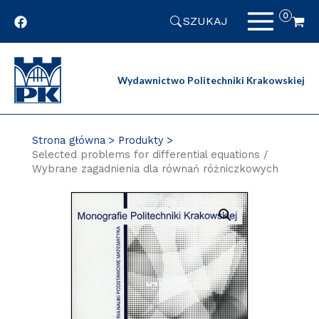
Przejdź
SZUKAJ
do
zawartości
strony
Wydawnictwo Politechniki Krakowskiej
Strona główna
Produkty
Selected problems for differential equations /
Wybrane zagadnienia dla równań różniczkowych