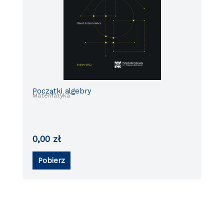
Początki algebry
Matematyka
0,00
zł
Pobierz