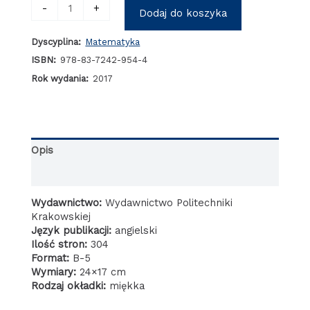
ilość
-
+
Dodaj do koszyka
Selected
problems
Dyscyplina:
Matematyka
for
differential
ISBN:
978-83-7242-954-4
equations
Rok wydania:
2017
/
Wybrane
zagadnienia
dla
równań
Opis
różniczkowych
Informacje dodatkowe
Wydawnictwo:
Wydawnictwo Politechniki
Krakowskiej
Język publikacji:
angielski
Ilość stron:
304
Format:
B-5
Wymiary:
24×17 cm
Rodzaj okładki:
miękka