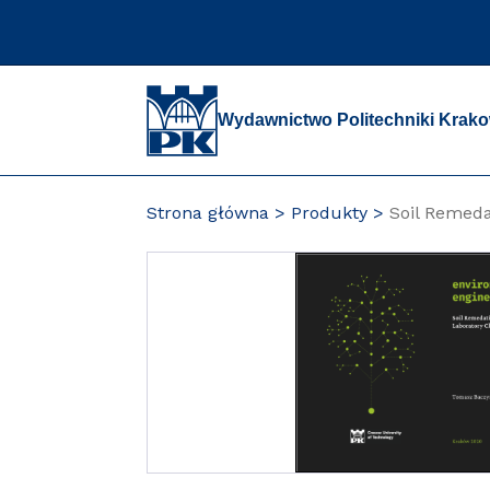
Przejdź
do
zawartości
strony
Wydawnictwo Politechniki Krako
Strona główna
Produkty
Soil Remeda