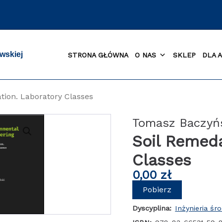
wskiej
STRONA GŁÓWNA
O NAS
SKLEP
DLA 
tion. Laboratory Classes
Tomasz Baczyń
Soil Remeda
Classes
0,00
zł
Pobierz
Dyscyplina:
Inżynieria śr