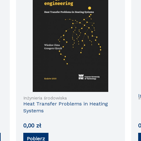
I
Inżynieria środowiska
I
Heat Transfer Problems in Heating
Systems
0,00
zł
Pobierz