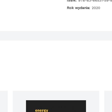
ISBN:
978-83-66531-59-
Rok wydania:
2020