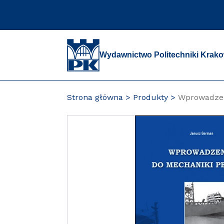
Przejdź
do
zawartości
strony
Wydawnictwo Politechniki Krako
Strona główna
Produkty
Wprowadzen