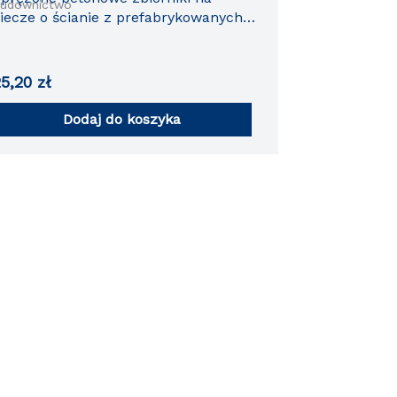
udownictwo
iecze o ścianie z prefabrykowanych
elementów
25,20
zł
Dodaj do koszyka