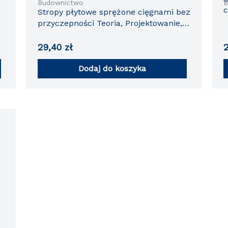
Budownictwo
B
c
Stropy płytowe sprężone cięgnami bez
przyczepności Teoria, Projektowanie,
Badania
29,40
zł
Dodaj do koszyka