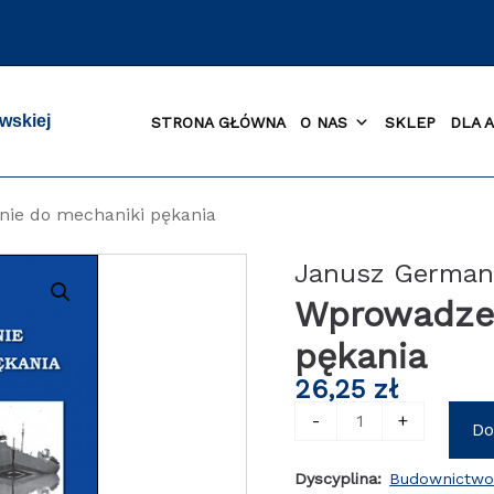
wskiej
STRONA GŁÓWNA
O NAS
SKLEP
DLA 
ie do mechaniki pękania
Janusz Germa
Wprowadzen
pękania
26,25
zł
ilość
-
+
Do
Wprowadzenie
do
Dyscyplina:
Budownictw
mechaniki