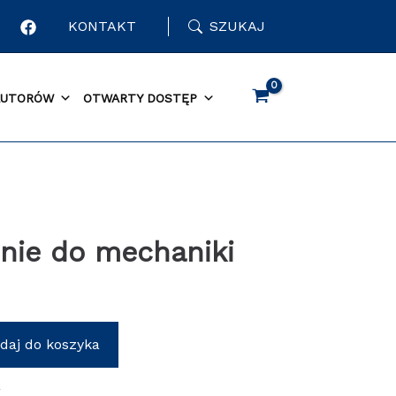
KONTAKT
SZUKAJ
AUTORÓW
OTWARTY DOSTĘP
n
ie do mechaniki
daj do koszyka
o