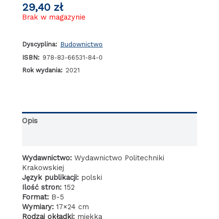
29,40
zł
Brak w magazynie
Dyscyplina:
Budownictwo
ISBN:
978-83-66531-84-0
Rok wydania:
2021
Opis
Informacje dodatkowe
Wydawnictwo:
Wydawnictwo Politechniki
Krakowskiej
Język publikacji:
polski
Ilość stron:
152
Format:
B-5
Wymiary:
17×24 cm
Rodzaj okładki:
miękka