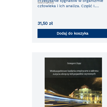
Przesyłanie sygnałów w organizmie
Mechanika
człowieka i ich analiza. Część I.
Anatomia kliniczna układów
związanych z przesyłaniem sygnałów
31,50
zł
Dodaj do koszyka