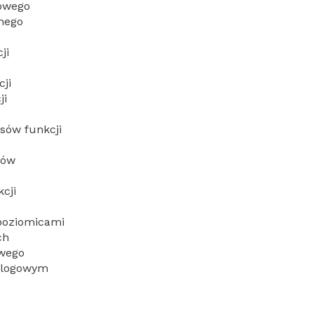
towego
rnego
ji
cji
ji
sów funkcji
sów
kcji
poziomicami
ch
owego
ialogowym