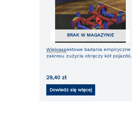
BRAK W MAGAZYNIE
Wieloaspektowe badania empiryczne
Mechanika
zakresu zużycia obręczy kół pojazdó
szynowych
29,40
zł
Dowiedz się więcej