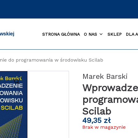
wskiej
STRONA GŁÓWNA
O NAS
SKLEP
DLA 
ie do programowania w środowisku Scilab
Marek Barski
Wprowadze
programowa
Scilab
49,35
zł
Brak w magazynie