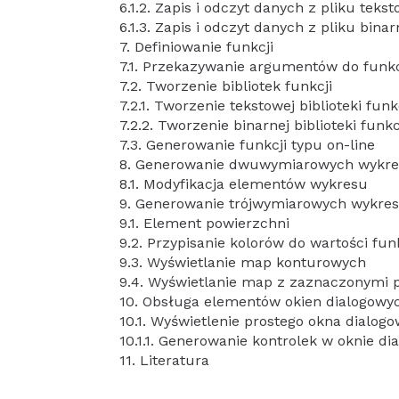
6.1.2. Zapis i odczyt danych z pliku teks
6.1.3. Zapis i odczyt danych z pliku bina
7. Definiowanie funkcji
7.1. Przekazywanie argumentów do funkc
7.2. Tworzenie bibliotek funkcji
7.2.1. Tworzenie tekstowej biblioteki funk
7.2.2. Tworzenie binarnej biblioteki funkc
7.3. Generowanie funkcji typu on-line
8. Generowanie dwuwymiarowych wykre
8.1. Modyfikacja elementów wykresu
9. Generowanie trójwymiarowych wykre
9.1. Element powierzchni
9.2. Przypisanie kolorów do wartości fun
9.3. Wyświetlanie map konturowych
9.4. Wyświetlanie map z zaznaczonymi 
10. Obsługa elementów okien dialogowy
10.1. Wyświetlenie prostego okna dialog
10.1.1. Generowanie kontrolek w oknie d
11. Literatura