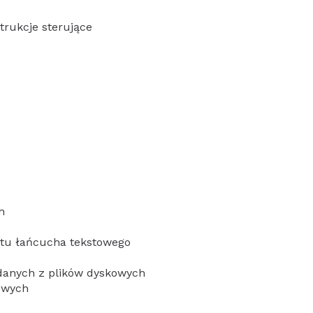
trukcje sterujące
h
ntu łańcucha tekstowego
 danych z plików dyskowych
towych