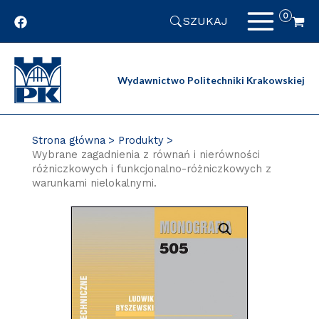
Przejdź
SZUKAJ
do
zawartości
strony
Wydawnictwo Politechniki Krakowskiej
Strona główna
Produkty
Wybrane zagadnienia z równań i nierówności
różniczkowych i funkcjonalno-różniczkowych z
warunkami nielokalnymi.