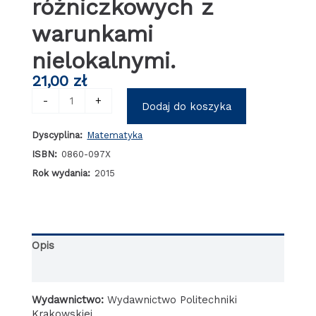
różniczkowych z
warunkami
nielokalnymi.
21,00
zł
ilość
-
+
Dodaj do koszyka
Wybrane
zagadnienia
Dyscyplina:
Matematyka
z
równań
ISBN:
0860-097X
i
Rok wydania:
2015
nierówności
różniczkowych
i
funkcjonalno-
różniczkowych
Opis
z
warunkami
Informacje dodatkowe
nielokalnymi.
Wydawnictwo:
Wydawnictwo Politechniki
Krakowskiej