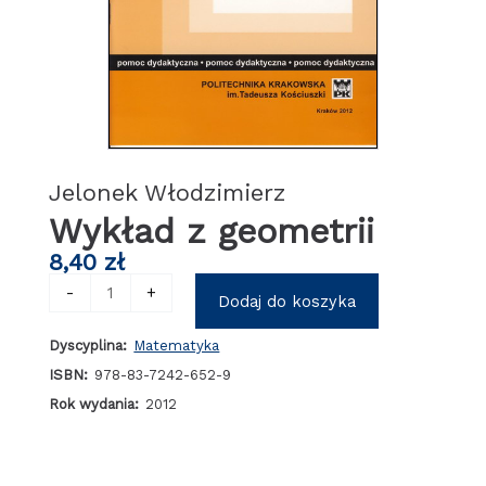
Jelonek Włodzimierz
Wykład z geometrii
8,40
zł
ilość
-
+
Dodaj do koszyka
Wykład
z
Dyscyplina:
Matematyka
geometrii
ISBN:
978-83-7242-652-9
Rok wydania:
2012