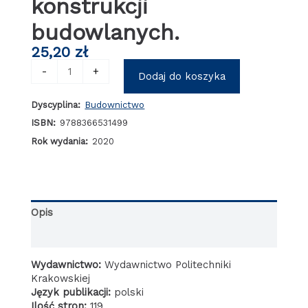
konstrukcji
budowlanych.
25,20
zł
ilość
-
+
Dodaj do koszyka
Znaczenie
doboru
Dyscyplina:
Budownictwo
stali,
sposobu
ISBN:
9788366531499
modelowania
Rok wydania:
2020
i
badań
doświadczalnych
w
projektowaniu
Opis
konstrukcji
budowlanych.
Informacje dodatkowe
Wydawnictwo:
Wydawnictwo Politechniki
Krakowskiej
Język publikacji:
polski
Ilość stron:
119